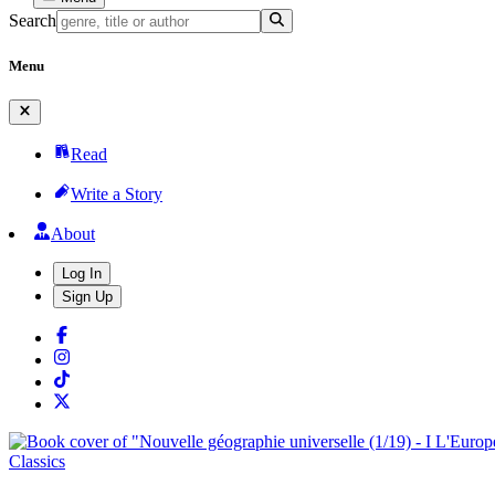
Search
Menu
Read
Write a Story
About
Log In
Sign Up
Classics