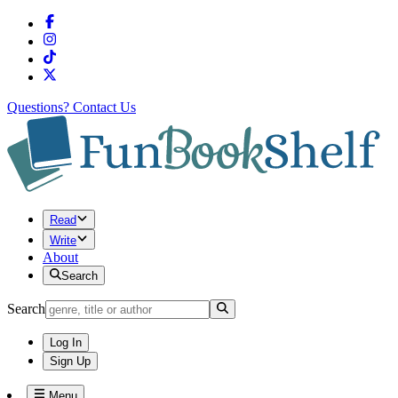
Questions?
Contact Us
Read
Write
About
Search
Search
Log In
Sign Up
Menu