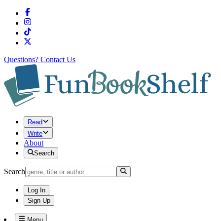
Questions?
Contact Us
Read
Write
About
Search
Search
Log In
Sign Up
Menu