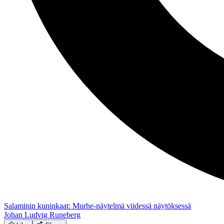
Salaminin kuninkaat: Murhe-näytelmä viidessä näytöksessä
Johan Ludvig Runeberg