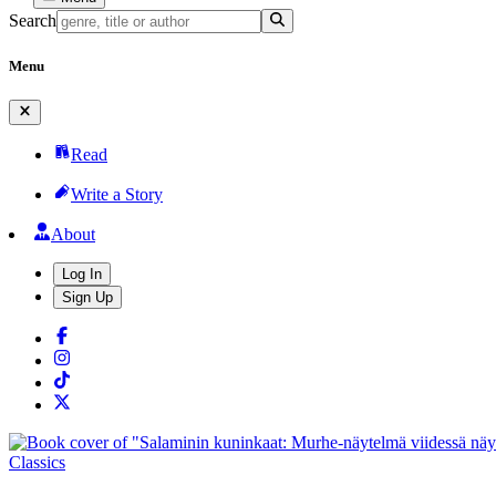
Search
Menu
Read
Write a Story
About
Log In
Sign Up
Classics